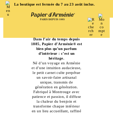
La boutique est fermée du 7 au 23 août inclus.
Aller
Aller
à
au
la
contenu
navigation
Accueil
L’univers
L’UNIVERS DE PAPIER D’ARMÉNIE
Dans l’air du temps depuis
1885, Papier d’Arménie® est
bien plus qu’un parfum
d’intérieur : c’est un
héritage.
Né d’un voyage en Arménie
et d’une intuition audacieuse,
le petit carnet culte perpétue
un savoir-faire artisanal
unique, transmis de
génération en génération.
Fabriqué à Montrouge avec
patience et passion, il diffuse
la chaleur du benjoin et
transforme chaque intérieur
en un lieu accueillant, raffiné