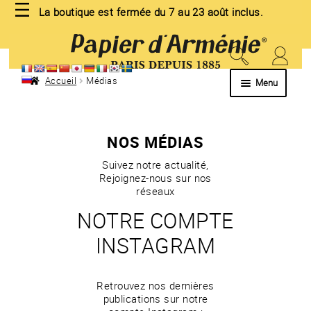
La boutique est fermée du 7 au 23 août inclus.
Aller
Aller
à
au
la
contenu
navigation
Accueil
Médias
Menu
NOS MÉDIAS
Suivez notre actualité,
Rejoignez-nous sur nos
réseaux
NOTRE COMPTE
INSTAGRAM
Retrouvez nos dernières
publications sur notre