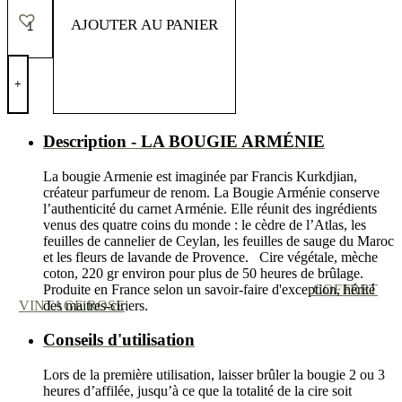
ARMÉNIE
AJOUTER AU PANIER
+
Description - LA BOUGIE ARMÉNIE
La bougie Armenie est imaginée par Francis Kurkdjian,
créateur parfumeur de renom. La Bougie Arménie conserve
l’authenticité du carnet Arménie. Elle réunit des ingrédients
venus des quatre coins du monde : le cèdre de l’Atlas, les
feuilles de cannelier de Ceylan, les feuilles de sauge du Maroc
et les fleurs de lavande de Provence. Cire végétale, mèche
coton, 220 gr environ pour plus de 50 heures de brûlage.
Produite en France selon un savoir-faire d'exception, hérité
COFFRET
des maitres-ciriers.
VINTAGE ROSE
Conseils d'utilisation
Lors de la première utilisation, laisser brûler la bougie 2 ou 3
heures d’affilée, jusqu’à ce que la totalité de la cire soit