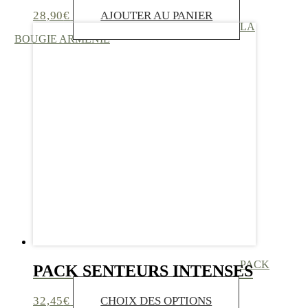
28,90
€
AJOUTER AU PANIER
LA
BOUGIE ARMÉNIE
PACK
PACK SENTEURS INTENSES
Ce
32,45
€
CHOIX DES OPTIONS