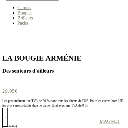
Carnets
Bougies
Brûleurs
Packs
LA BOUGIE ARMÉNIE
Des senteurs d'ailleurs
29,95
€
Les prix incluent une TVA de 20 % pour tous les clients de l'UE. Pour les clients hors UE,
les prix seront réduits dans le panier final avec une TVA de 0 %.
quantité
de
-
LA
MAGNET
BOUGIE
PAPIER D'ARMÉNIE®