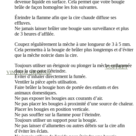
devenue liquide en surface. Cela permet que votre bougie
brûle de façon homogène les fois suivantes.
Éteindre la flamme afin que la cire chaude diffuse ses
effluves.
Ne jamais laisser brûler une bougie sans surveillance et plus
de 3 heures d’affilée.
Coupez régulièrement la mèche à une longueur de 3 à 5 mm.
Cela permettra à la bougie de brûler plus longtemps et d’éviter
que la mèche noircie dans la cire.
Toujours utiliser un éteignoir ou plonger la mèche enflammée
COFFRET
dans la cire pour l’éteindre.
VINTAGE ARMÉNIE
Éviter d’inhaler directement la fumée.
Ventiler la pièce après utilisation.
Faire brûler la bougie hors de portée des enfants et des
animaux domestiques.
Ne pas exposer les bougies aux courants d’air.
Ne pas placer les bougies à proximité d’une source de chaleur.
Placer les bougies en position verticale.
Ne pas souffler sur la flamme pour l’éteindre.
Toujours utiliser un support pour la bougie.
Ne pas laisser d’allumettes ou autres débris sur la cire afin
d’éviter les éclats.