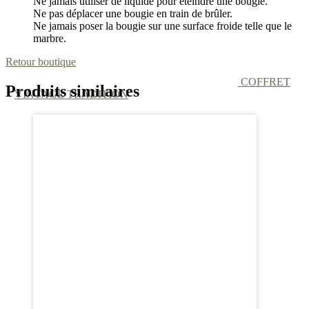
Ne jamais utiliser de liquide pour éteindre une bougie.
Ne pas déplacer une bougie en train de brûler.
Ne jamais poser la bougie sur une surface froide telle que le
marbre.
Retour boutique
COFFRET
Produits similaires
VINTAGE TRADITION