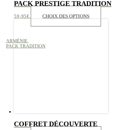
PACK PRESTIGE TRADITION
Ce
59,95
€
CHOIX DES OPTIONS
produit
a
plusieurs
variations.
ARMÉNIE
Les
PACK TRADITION
options
peuvent
être
choisies
sur
la
page
du
produit
COFFRET DÉCOUVERTE