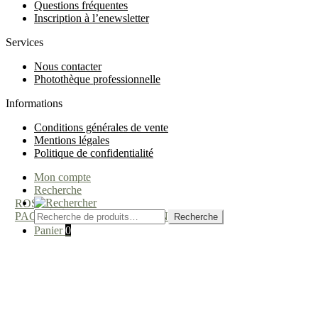
Questions fréquentes
Inscription à l’enewsletter
Services
Nous contacter
Photothèque professionnelle
Informations
Conditions générales de vente
Mentions légales
Politique de confidentialité
Mon compte
Recherche
ROSE (x2)
Recherche
PACK PRESTIGE TRADITION
Recherche
pour :
Panier
0