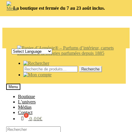
La boutique est fermée du 7 au 23 août inclus.
Aller
Aller
à
au
la
contenu
navigation
Recherche
Recherche
pour :
Menu
Boutique
L’univers
Médias
Contact
0,00
€